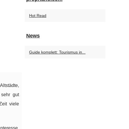
Hot Read
News
Guide komplett: Tourismus in...
ltstädte,
 sehr gut
eit viele
nteresse,