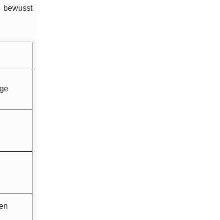
n bewusst
age
den