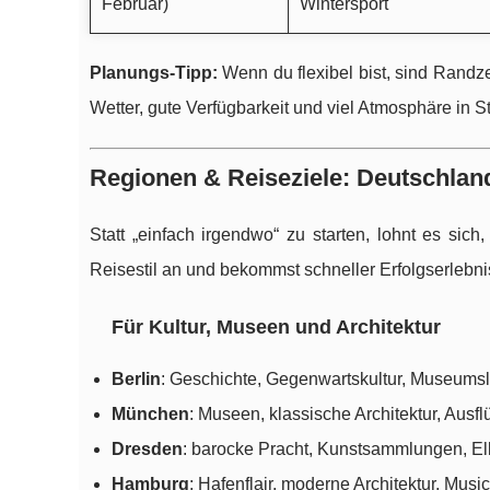
Februar)
Wintersport
Planungs-Tipp:
Wenn du flexibel bist, sind Randze
Wetter, gute Verfügbarkeit und viel Atmosphäre in 
Regionen & Reiseziele: Deutschlan
Statt „einfach irgendwo“ zu starten, lohnt es si
Reisestil an und bekommst schneller Erfolgserlebn
Für Kultur, Museen und Architektur
Berlin
: Geschichte, Gegenwartskultur, Museumsla
München
: Museen, klassische Architektur, Ausfl
Dresden
: barocke Pracht, Kunstsammlungen, E
Hamburg
: Hafenflair, moderne Architektur, Mus